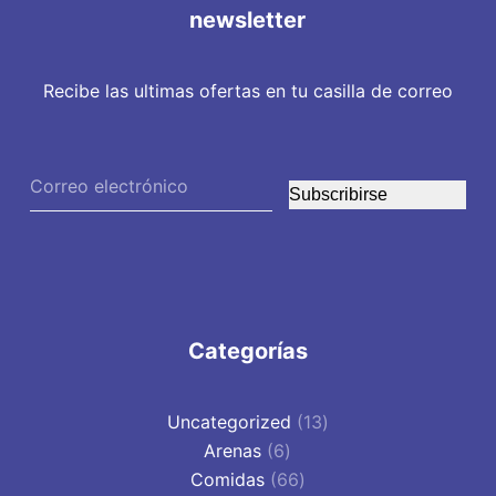
newsletter
Recibe las ultimas ofertas en tu casilla de correo
Subscribirse
Categorías
13
Uncategorized
13
6
productos
Arenas
6
productos
66
Comidas
66