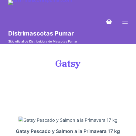
S
a
l
t
Distrimascotas Pumar
a
Sitio oficial de Distribuidora de Mascotas Pumar
r
a
Gatsy
l
c
o
n
t
e
n
i
d
Gatsy Pescado y Salmon a la Primavera 17 kg
o