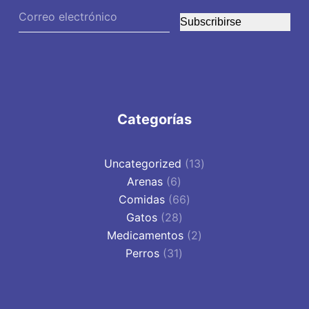
Subscribirse
Categorías
13
Uncategorized
13
6
productos
Arenas
6
productos
66
Comidas
66
28
productos
Gatos
28
productos
2
Medicamentos
2
31
productos
Perros
31
productos