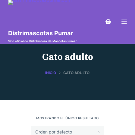
S
a
l
t
Distrimascotas Pumar
a
Sitio oficial de Distribuidora de Mascotas Pumar
r
Gato adulto
a
l
c
INICIO
GATO ADULTO
o
n
t
e
n
i
MOSTRANDO EL ÚNICO RESULTADO
d
o