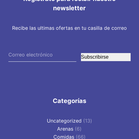
newsletter
Recibe las ultimas ofertas en tu casilla de correo
Subscribirse
Categorías
13
Uncategorized
13
6
productos
Arenas
6
productos
66
Comidas
66