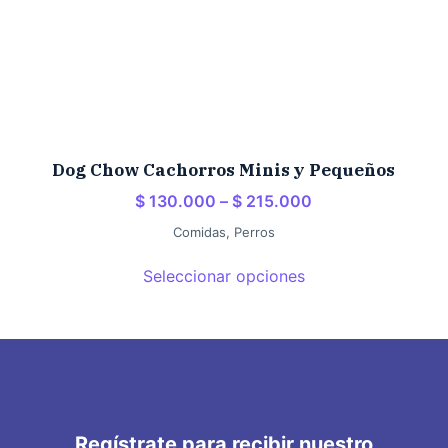
Dog Chow Cachorros Minis y Pequeños
$
130.000
–
$
215.000
Comidas
,
Perros
Seleccionar opciones
Regístrate para recibir nuestro