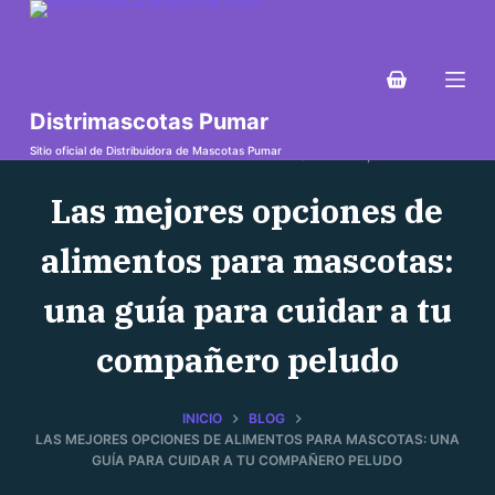
S
a
l
t
Distrimascotas Pumar
a
Sitio oficial de Distribuidora de Mascotas Pumar
DISTRIMASCOTASPUMAR.COM
8 JULIO, 2023
r
a
Las mejores opciones de
l
alimentos para mascotas:
c
o
una guía para cuidar a tu
n
t
compañero peludo
e
n
INICIO
BLOG
i
LAS MEJORES OPCIONES DE ALIMENTOS PARA MASCOTAS: UNA
d
GUÍA PARA CUIDAR A TU COMPAÑERO PELUDO
o