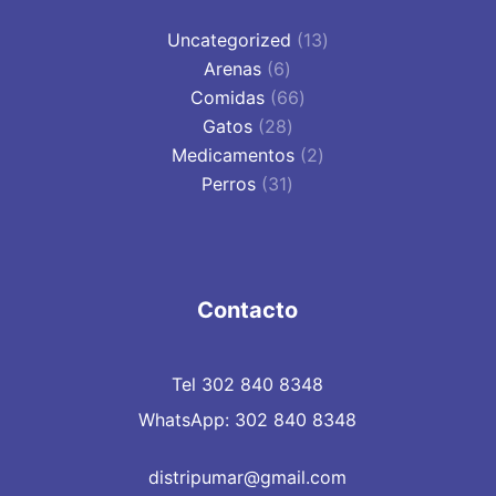
13
Uncategorized
13
6
productos
Arenas
6
productos
66
Comidas
66
28
productos
Gatos
28
productos
2
Medicamentos
2
31
productos
Perros
31
productos
Contacto
Tel 302 840 8348
WhatsApp: 302 840 8348
distripumar@gmail.com