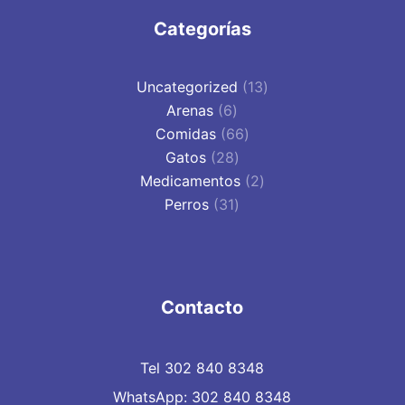
Categorías
13
Uncategorized
13
6
productos
Arenas
6
productos
66
Comidas
66
28
productos
Gatos
28
productos
2
Medicamentos
2
31
productos
Perros
31
productos
Contacto
Tel 302 840 8348
WhatsApp: 302 840 8348