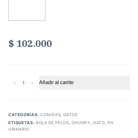
$
102.000
Chunky
Añadir al carrito
Gato
Pollo
8
kg
CATEGORÍAS:
COMIDAS
,
GATOS
cantidad
ETIQUETAS:
BOLA DE PELOS
,
CHUNKY
,
GATO
,
PH
URINARIO