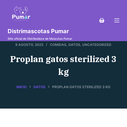
S
a
l
t
Distrimascotas Pumar
a
Sitio oficial de Distribuidora de Mascotas Pumar
r
9 AGOSTO, 2023
COMIDAS
,
GATOS
,
UNCATEGORIZED
a
Proplan gatos sterilized 3
l
c
kg
o
n
INICIO
GATOS
PROPLAN GATOS STERILIZED 3 KG
t
e
n
i
d
o