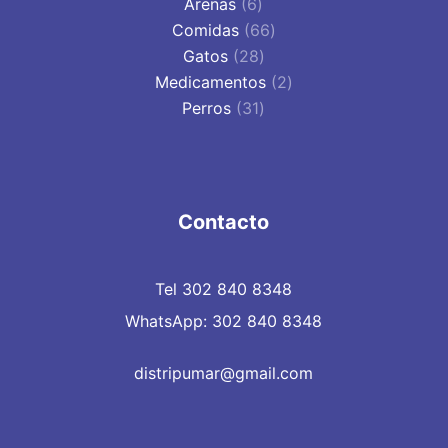
6
productos
Arenas
6
productos
66
Comidas
66
28
productos
Gatos
28
productos
2
Medicamentos
2
31
productos
Perros
31
productos
Contacto
Tel 302 840 8348
WhatsApp: 302 840 8348
distripumar@gmail.com