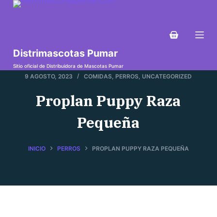
S
a
l
t
Distrimascotas Pumar
a
Sitio oficial de Distribuidora de Mascotas Pumar
r
9 AGOSTO, 2023
COMIDAS
,
PERROS
,
UNCATEGORIZED
a
Proplan Puppy Raza
l
c
Pequeña
o
n
INICIO
PERROS
PROPLAN PUPPY RAZA PEQUEÑA
t
e
n
i
d
o