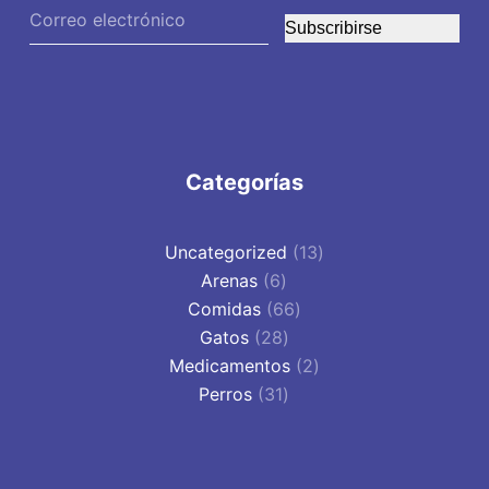
Subscribirse
Categorías
13
Uncategorized
13
6
productos
Arenas
6
productos
66
Comidas
66
28
productos
Gatos
28
productos
2
Medicamentos
2
31
productos
Perros
31
productos